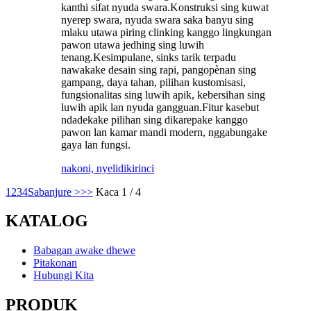
kanthi sifat nyuda swara.Konstruksi sing kuwat
nyerep swara, nyuda swara saka banyu sing
mlaku utawa piring clinking kanggo lingkungan
pawon utawa jedhing sing luwih
tenang.Kesimpulane, sinks tarik terpadu
nawakake desain sing rapi, pangopènan sing
gampang, daya tahan, pilihan kustomisasi,
fungsionalitas sing luwih apik, kebersihan sing
luwih apik lan nyuda gangguan.Fitur kasebut
ndadekake pilihan sing dikarepake kanggo
pawon lan kamar mandi modern, nggabungake
gaya lan fungsi.
nakoni, nyelidiki
rinci
1
2
3
4
Sabanjure >
>>
Kaca 1 / 4
KATALOG
Babagan awake dhewe
Pitakonan
Hubungi Kita
PRODUK