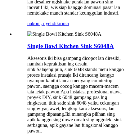
lan desainer ngisinake peralatan pawon sing
inovatif iki, wis siap kanggo dominasi pasar lan
nemtokake maneh standar keunggulan industri.
nakoni, nyelidiki
rinci
Single Bowl Kitchen Sink S6048A
Aksesoris iki bisa gampang dicopot lan diresiki,
nambah kepraktisan ing desain
sink.Salajengipun, sink 6048 stands metu kanggo
proses instalasi prasaja.Iki dirancang kanggo
nyampur kanthi lancar menyang countertop
pawon, saengga cocog kanggo macem-macem
tata letak pawon.Apa instalasi profesional utawa
proyek DIY, sink 6048 gampang pas.Ing
ringkesan, titik sade sink 6048 yaiku cekungan
sing wiyar, awet, lengkap karo aksesoris, lan
gampang dipasang.Iki minangka pilihan sing
apik kanggo sing duwe omah sing nggoleki sink
serbaguna, apik gayane lan fungsional kanggo
pawon.