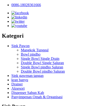
0086-18028361666
Kategori
Sink Pawon
Mangkok Tunggal
Bowl pindho
Single Bowl Single Drain
Double Bowl Single Saluran
Single Bowl pindho Saluran
Double Bowl pindho Saluran
Sink gawenan tangan
kran banyu
Drainer
Aksesori
Dispenser Sabun Kab
Panyimpenan Omah & Organisasi