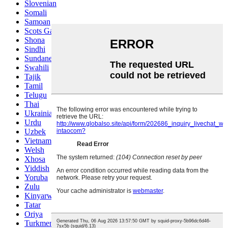
Slovenian
Somali
Samoan
Scots Gaelic
Shona
Sindhi
Sundanese
Swahili
Tajik
Tamil
Telugu
Thai
Ukrainian
Urdu
Uzbek
Vietnamese
Welsh
Xhosa
Yiddish
Yoruba
Zulu
Kinyarwanda
Tatar
Oriya
Turkmen