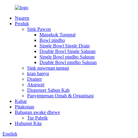
Ngarep
Produk
Sink Pawon
Mangkok Tunggal
Bowl pindho
Single Bowl Single Drain
Double Bowl Single Saluran
Single Bowl pindho Saluran
Double Bowl pindho Saluran
Sink gawenan tangan
kran banyu
Drainer
Aksesori
Dispenser Sabun Kab
Panyimpenan Omah & Organisasi
Kabar
Pitakonan
Babagan awake dhewe
Tur Pabrik
Hubungi Kita
English