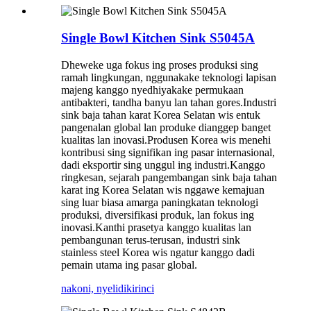
Single Bowl Kitchen Sink S5045A
Dheweke uga fokus ing proses produksi sing
ramah lingkungan, nggunakake teknologi lapisan
majeng kanggo nyedhiyakake permukaan
antibakteri, tandha banyu lan tahan gores.Industri
sink baja tahan karat Korea Selatan wis entuk
pangenalan global lan produke dianggep banget
kualitas lan inovasi.Produsen Korea wis menehi
kontribusi sing signifikan ing pasar internasional,
dadi eksportir sing unggul ing industri.Kanggo
ringkesan, sejarah pangembangan sink baja tahan
karat ing Korea Selatan wis nggawe kemajuan
sing luar biasa amarga paningkatan teknologi
produksi, diversifikasi produk, lan fokus ing
inovasi.Kanthi prasetya kanggo kualitas lan
pembangunan terus-terusan, industri sink
stainless steel Korea wis ngatur kanggo dadi
pemain utama ing pasar global.
nakoni, nyelidiki
rinci