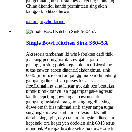
pangembangan sink stainless steel ing China ing
China ditondoi kanthi permintaan sing akeh
kanggo kualitas dhuwur.
nakoni, nyelidiki
rinci
Single Bowl Kitchen Sink S6045A
Aksesoris tambahan iki wis kabukten dadi titik
jual sing penting, narik kawigaten para
pelanggan sing golek kepenak lan efisiensi ing
tugas pawon saben dinane.Salajengipun, sink
6045 prioritize comfort pangguna karo lumahing
gampang-diresiki lan proses instalasi-
free.Lumahing sing lancar nyegah pembentukan
bintik-bintik banyu lan nggampangake ngresiki
kanthi cepet, nggawe tugas pawon dadi
gampang.Instalasi uga gampang, ngidini sing
duwe omah bisa nikmati sink anyar tanpa tugas
sing angel utawa bantuan profesional.Kanthi
desain sing apik, daya tahan, fungsionalitas, lan
kepenak, ora kaget yen dodolan sink 6045 terus
mundhak.Amarga luwih akeh sing duwe omah