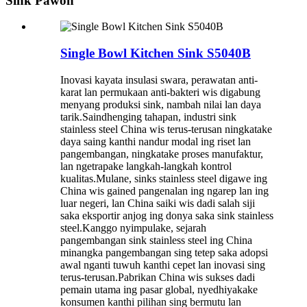
Sink Pawon
Single Bowl Kitchen Sink S5040B
Inovasi kayata insulasi swara, perawatan anti-
karat lan permukaan anti-bakteri wis digabung
menyang produksi sink, nambah nilai lan daya
tarik.Saindhenging tahapan, industri sink
stainless steel China wis terus-terusan ningkatake
daya saing kanthi nandur modal ing riset lan
pangembangan, ningkatake proses manufaktur,
lan ngetrapake langkah-langkah kontrol
kualitas.Mulane, sinks stainless steel digawe ing
China wis gained pangenalan ing ngarep lan ing
luar negeri, lan China saiki wis dadi salah siji
saka eksportir anjog ing donya saka sink stainless
steel.Kanggo nyimpulake, sejarah
pangembangan sink stainless steel ing China
minangka pangembangan sing tetep saka adopsi
awal nganti tuwuh kanthi cepet lan inovasi sing
terus-terusan.Pabrikan China wis sukses dadi
pemain utama ing pasar global, nyedhiyakake
konsumen kanthi pilihan sing bermutu lan