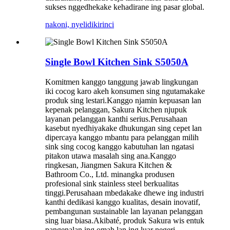
sukses nggedhekake kehadirane ing pasar global.
nakoni, nyelidiki
rinci
Single Bowl Kitchen Sink S5050A
Komitmen kanggo tanggung jawab lingkungan
iki cocog karo akeh konsumen sing ngutamakake
produk sing lestari.Kanggo njamin kepuasan lan
kepenak pelanggan, Sakura Kitchen njupuk
layanan pelanggan kanthi serius.Perusahaan
kasebut nyedhiyakake dhukungan sing cepet lan
dipercaya kanggo mbantu para pelanggan milih
sink sing cocog kanggo kabutuhan lan ngatasi
pitakon utawa masalah sing ana.Kanggo
ringkesan, Jiangmen Sakura Kitchen &
Bathroom Co., Ltd. minangka produsen
profesional sink stainless steel berkualitas
tinggi.Perusahaan mbedakake dhewe ing industri
kanthi dedikasi kanggo kualitas, desain inovatif,
pembangunan sustainable lan layanan pelanggan
sing luar biasa.Akibaté, produk Sakura wis entuk
pangenalan ing omah lan ing luar negeri