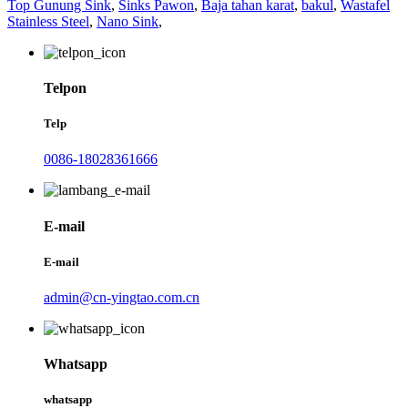
Top Gunung Sink
,
Sinks Pawon
,
Baja tahan karat
,
bakul
,
Wastafel
Stainless Steel
,
Nano Sink
,
Telpon
Telp
0086-18028361666
E-mail
E-mail
admin@cn-yingtao.com.cn
Whatsapp
whatsapp