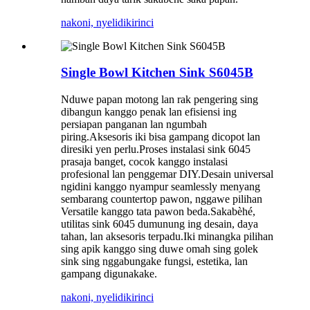
nakoni, nyelidiki
rinci
Single Bowl Kitchen Sink S6045B
Nduwe papan motong lan rak pengering sing
dibangun kanggo penak lan efisiensi ing
persiapan panganan lan ngumbah
piring.Aksesoris iki bisa gampang dicopot lan
diresiki yen perlu.Proses instalasi sink 6045
prasaja banget, cocok kanggo instalasi
profesional lan penggemar DIY.Desain universal
ngidini kanggo nyampur seamlessly menyang
sembarang countertop pawon, nggawe pilihan
Versatile kanggo tata pawon beda.Sakabèhé,
utilitas sink 6045 dumunung ing desain, daya
tahan, lan aksesoris terpadu.Iki minangka pilihan
sing apik kanggo sing duwe omah sing golek
sink sing nggabungake fungsi, estetika, lan
gampang digunakake.
nakoni, nyelidiki
rinci