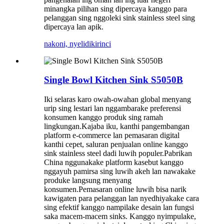
minangka pilihan sing dipercaya kanggo para
pelanggan sing nggoleki sink stainless steel sing
dipercaya lan apik.
nakoni, nyelidiki
rinci
Single Bowl Kitchen Sink S5050B
Iki selaras karo owah-owahan global menyang
urip sing lestari lan nggambarake preferensi
konsumen kanggo produk sing ramah
lingkungan.Kajaba iku, kanthi pangembangan
platform e-commerce lan pemasaran digital
kanthi cepet, saluran penjualan online kanggo
sink stainless steel dadi luwih populer.Pabrikan
China nggunakake platform kasebut kanggo
nggayuh pamirsa sing luwih akeh lan nawakake
produke langsung menyang
konsumen.Pemasaran online luwih bisa narik
kawigaten para pelanggan lan nyedhiyakake cara
sing efektif kanggo nampilake desain lan fungsi
saka macem-macem sinks. Kanggo nyimpulake,