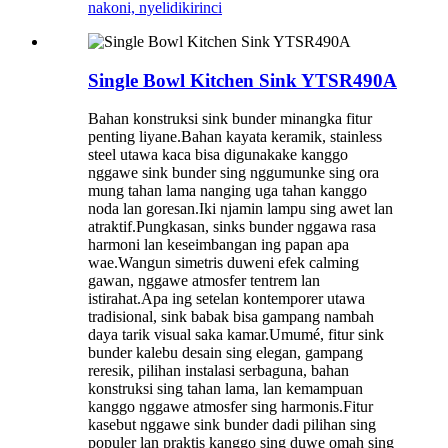
nakoni, nyelidiki
rinci
Single Bowl Kitchen Sink YTSR490A
Bahan konstruksi sink bunder minangka fitur
penting liyane.Bahan kayata keramik, stainless
steel utawa kaca bisa digunakake kanggo
nggawe sink bunder sing nggumunke sing ora
mung tahan lama nanging uga tahan kanggo
noda lan goresan.Iki njamin lampu sing awet lan
atraktif.Pungkasan, sinks bunder nggawa rasa
harmoni lan keseimbangan ing papan apa
wae.Wangun simetris duweni efek calming
gawan, nggawe atmosfer tentrem lan
istirahat.Apa ing setelan kontemporer utawa
tradisional, sink babak bisa gampang nambah
daya tarik visual saka kamar.Umumé, fitur sink
bunder kalebu desain sing elegan, gampang
reresik, pilihan instalasi serbaguna, bahan
konstruksi sing tahan lama, lan kemampuan
kanggo nggawe atmosfer sing harmonis.Fitur
kasebut nggawe sink bunder dadi pilihan sing
populer lan praktis kanggo sing duwe omah sing