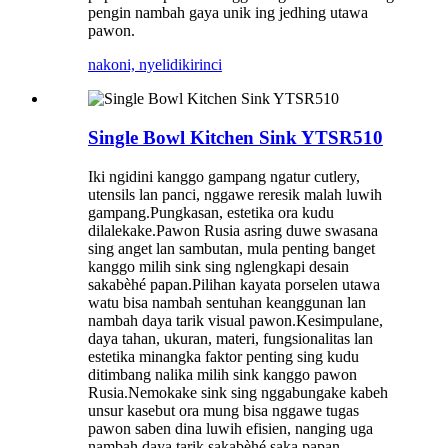
pengin nambah gaya unik ing jedhing utawa
pawon.
nakoni, nyelidiki
rinci
Single Bowl Kitchen Sink YTSR510
Iki ngidini kanggo gampang ngatur cutlery,
utensils lan panci, nggawe reresik malah luwih
gampang.Pungkasan, estetika ora kudu
dilalekake.Pawon Rusia asring duwe swasana
sing anget lan sambutan, mula penting banget
kanggo milih sink sing nglengkapi desain
sakabèhé papan.Pilihan kayata porselen utawa
watu bisa nambah sentuhan keanggunan lan
nambah daya tarik visual pawon.Kesimpulane,
daya tahan, ukuran, materi, fungsionalitas lan
estetika minangka faktor penting sing kudu
ditimbang nalika milih sink kanggo pawon
Rusia.Nemokake sink sing nggabungake kabeh
unsur kasebut ora mung bisa nggawe tugas
pawon saben dina luwih efisien, nanging uga
nambah daya tarik sakabèhé saka papan.