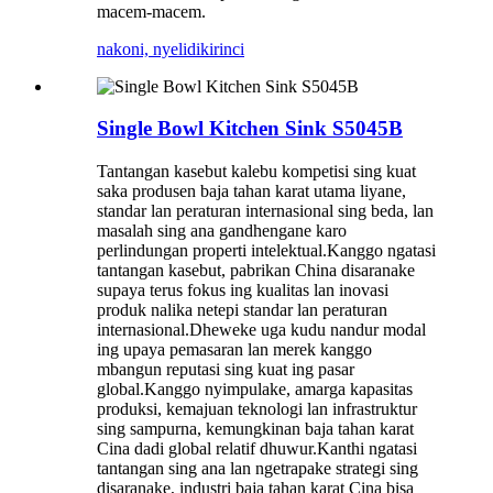
macem-macem.
nakoni, nyelidiki
rinci
Single Bowl Kitchen Sink S5045B
Tantangan kasebut kalebu kompetisi sing kuat
saka produsen baja tahan karat utama liyane,
standar lan peraturan internasional sing beda, lan
masalah sing ana gandhengane karo
perlindungan properti intelektual.Kanggo ngatasi
tantangan kasebut, pabrikan China disaranake
supaya terus fokus ing kualitas lan inovasi
produk nalika netepi standar lan peraturan
internasional.Dheweke uga kudu nandur modal
ing upaya pemasaran lan merek kanggo
mbangun reputasi sing kuat ing pasar
global.Kanggo nyimpulake, amarga kapasitas
produksi, kemajuan teknologi lan infrastruktur
sing sampurna, kemungkinan baja tahan karat
Cina dadi global relatif dhuwur.Kanthi ngatasi
tantangan sing ana lan ngetrapake strategi sing
disaranake, industri baja tahan karat Cina bisa