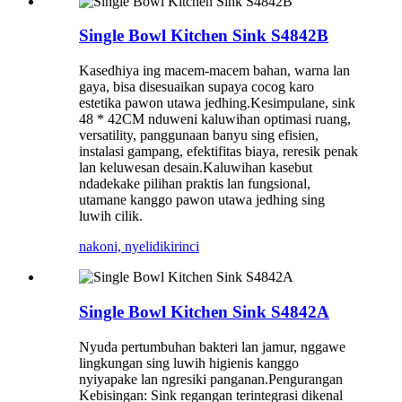
Single Bowl Kitchen Sink S4842B
Kasedhiya ing macem-macem bahan, warna lan
gaya, bisa disesuaikan supaya cocog karo
estetika pawon utawa jedhing.Kesimpulane, sink
48 * 42CM nduweni kaluwihan optimasi ruang,
versatility, panggunaan banyu sing efisien,
instalasi gampang, efektifitas biaya, reresik penak
lan keluwesan desain.Kaluwihan kasebut
ndadekake pilihan praktis lan fungsional,
utamane kanggo pawon utawa jedhing sing
luwih cilik.
nakoni, nyelidiki
rinci
Single Bowl Kitchen Sink S4842A
Nyuda pertumbuhan bakteri lan jamur, nggawe
lingkungan sing luwih higienis kanggo
nyiyapake lan ngresiki panganan.Pengurangan
Kebisingan: Sink regangan terintegrasi dikenal